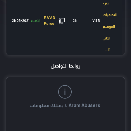
صر -
التصفيات
RA'AD
5 V 5
26
انتهت
21/05/2021
Force
الموسم
الثاني
E...
روابط التواصل
Aram Abusers
لا يمتلك معلومات