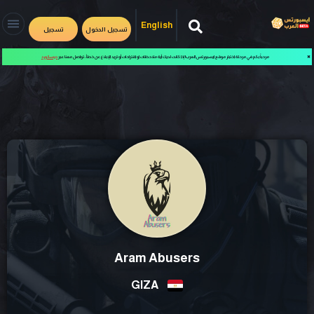
English
تسجيل الدخول
تسجيل
✖
مرحباً بكم في مرحلة اختبار موقع ايسبورتس العرب! إذا كانت لديك أية ملاحظات او اقتراحات أو تريد الإبلاغ عن خطأ، تواصل معنا عبر
ديسكورد
Aram Abusers
GIZA