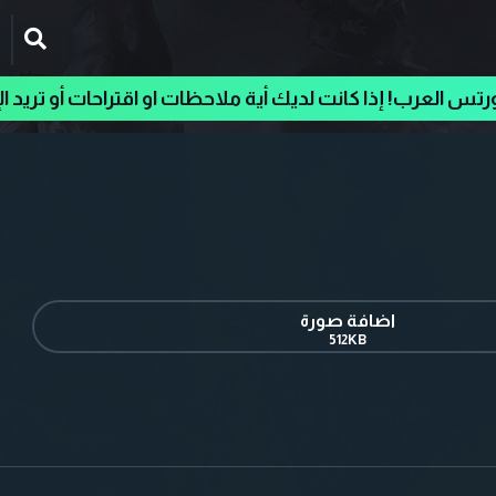
رتس العرب! إذا كانت لديك أية ملاحظات او اقتراحات أو تريد ا
اضافة صورة
512KB