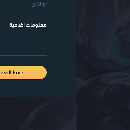
اونلاين
معلومات اضافية
حفظ التغيي