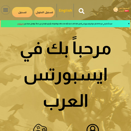
English
تسجيل الدخول
تسجيل
✖
مرحباً بكم في مرحلة اختبار موقع ايسبورتس العرب! إذا كانت لديك أية ملاحظات او اقتراحات أو تريد الإبلاغ عن خطأ، تواصل معنا عبر
ديسكورد
مرحباً بك في
ايسبورتس
العرب