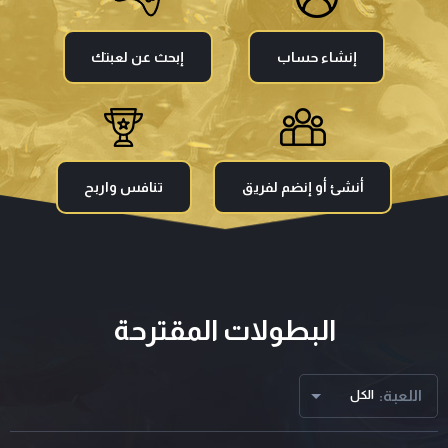
إنشاء حساب
إبحث عن لعبتك
أنشئ أو إنضم لفريق
تنافس واربح
البطولات المقترحة
اللعبة:
الكل