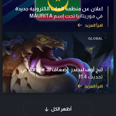
اعلان عن منظمة العاب الكترونية جديدة
في موريتانيا تحت إسم MAURITA
اقرأ المزيد
GLOBAL
ليج أوف ليجندز: إضعاف للـ Jungle في
تحديث 11.4
اقرأ المزيد
أظهر الكل